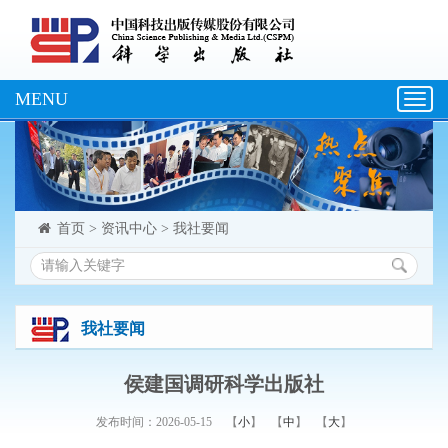
MENU
Toggl
navig
首页
>
资讯中心
>
我社要闻
我社要闻
侯建国调研科学出版社
发布时间：2026-05-15
【
小
】
【
中
】
【
大
】